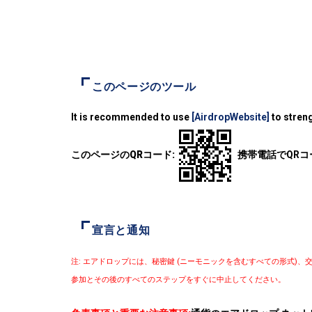
このページのツール
It is recommended to use
[AirdropWebsite]
to streng
このページのQRコード:
携帯電話でQR
宣言と通知
注: エアドロップには、秘密鍵 (ニーモニックを含むすべての形式
参加とその後のすべてのステップをすぐに中止してください。