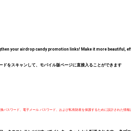
then your airdrop candy promotion links! Make it more beautiful, eff
コードをスキャンして、モバイル版ページに直接入ることができます
)、交換パスワード、電子メール パスワード、および私有財産を保護するために設計された情