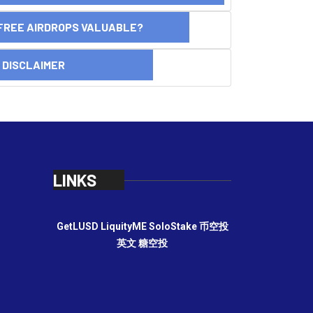
FREE AIRDROPS VALUABLE?
SCLAIMER
LINKS
GetLUSD
LiquityME
SoloStake
币空投
英文
糖空投