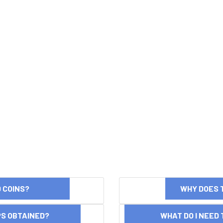
ND COINS?
WHY DOES 
OPS OBTAINED?
WHAT DO I NEED T