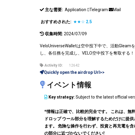
主な需要:
Application
Telegram
Mail
おすすめされた:
★★☆
2.5
収集時間:
2024/07/09
VeloUniverseWalletは空中投下中で、活動Glea
し、各任務を完成し、VELO空中投下を奪取する！
Activity ID:
12642
Quickly open the airdrop Url>>
イベント情報
Key strategy:
Subject to the latest official ver
*情報は正確で、比較的完全です。 これは、無
ドロップ ウール部分を理解するためだけに提供
ます。 危険な操作を行わず、投資と再充電を含
の部分に近づかないでください!