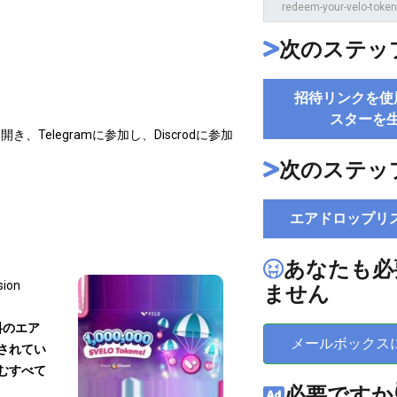
次のステップ
招待リンクを使
スターを
mを開き、Telegramに参加し、Discrodに参加
次のステッ
エアドロップリ
あなたも必
sion
ません
料のエア
メールボックス
されてい
むすべて
必要ですか👇