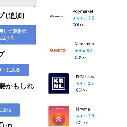
Polymarket
 (追加)
★★★☆
3.5
GO! >>
用して限定ポ
生成する
Nitrograph
★★★
3.0
プ
GO! >>
ストに戻る
KRNLLabs
★★☆
2.7
要かもしれ
GO! >>
Nirvana
に送信
★★☆
2.9
GO! >>
 :D