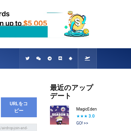
最近のアップ
デート
URLをコ
MagicEden
ピー
★★★
3.0
GO! >>