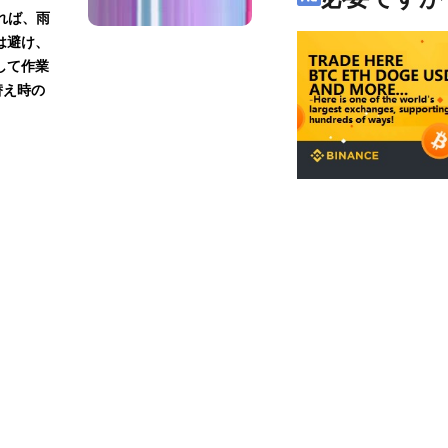
れば、雨
は避け、
して作業
替え時の