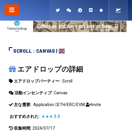
SCROLL : CANVAS |
SCROLL
エアドロップの詳細
エアドロップパーティー:
Scroll
活動インセンティブ:
Canvas
主な需要:
Application
ETH/ERC/EVM
Invite
おすすめされた:
★★★
3.0
収集時間:
2024/07/17