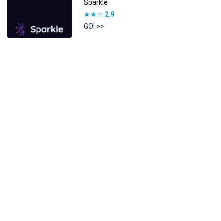
Sparkle
★★☆
2.9
GO! >>