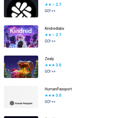
★★☆
2.7
GO! >>
Kindredlabs
★★☆
2.7
GO! >>
Zealy
★★★
3.0
GO! >>
HumanPassport
★★★
3.0
GO! >>