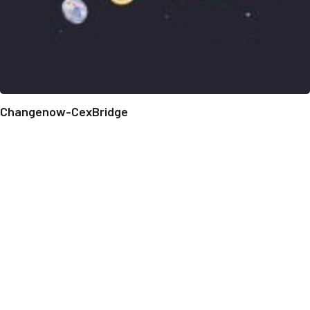
Changenow-CexBridge