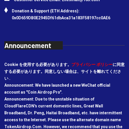
Donation & Support (ETH Address):
0x0D659DB0E2945Df61dbAca31a183F58197cc0AE6
Announcement
Cookie を使用する必要があります。
プライバシー ポリシー
に同意
する必要があります。同意しない場合は、サイトを離れてくださ
い .
Announcement: We have launched a new WeChat official
account as "Coin Airdrop Pro".
Announcement: Due to the unstable situation of
CloudFlareCDN's current domestic lines, Great Wall
Broadband, Dr. Peng, Haitai Broadband, etc. have intermittent
access to the Internet. Please use the alternate domain name
TokenAirdrop.Com. However, we recommend that you use the