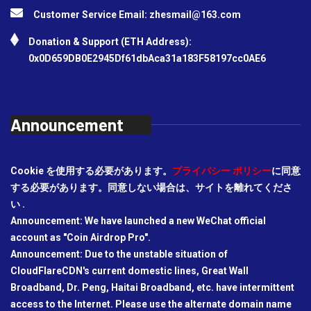
Customer Service Email:
zhesmail@163.com
Donation & Support (ETH Address):
0x0D659DB0E2945Df61dbAca31a183F58197cc0AE6
Announcement
Cookie を使用する必要があります。
プライバシー ポリシー
に同意
する必要があります。同意しない場合は、サイトを離れてくださ
い .
Announcement: We have launched a new WeChat official
account as "Coin Airdrop Pro".
Announcement: Due to the unstable situation of
CloudFlareCDN's current domestic lines, Great Wall
Broadband, Dr. Peng, Haitai Broadband, etc. have intermittent
access to the Internet. Please use the alternate domain name