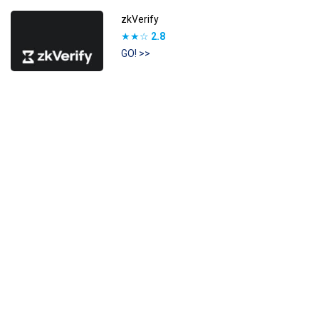
zkVerify
★★☆
2.8
GO! >>