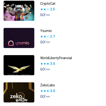
CryptoCat
★★☆
2.5
GO! >>
Youmio
★★☆
2.7
GO! >>
WorldLibertyFinancial
★★★
3.0
GO! >>
ZekoLabs
★★★
3.0
GO! >>