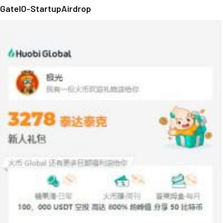
GateIO-StartupAirdrop