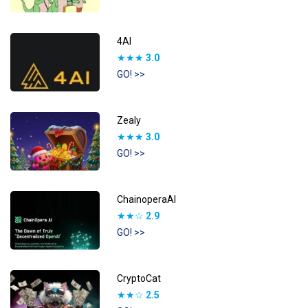
4AI
★★★
3.0
GO! >>
Zealy
★★★
3.0
GO! >>
ChainoperaAI
★★☆
2.9
GO! >>
CryptoCat
★★☆
2.5