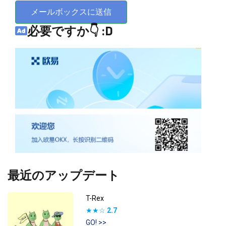
メールボックスに送信
必要ですか👇 :D
最近のアップデート
T-Rex
★★☆
2.7
GO! >>