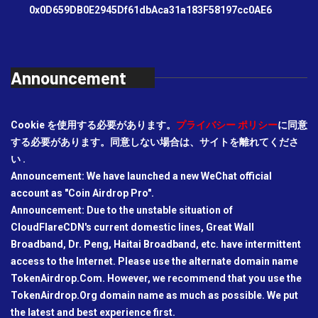
0x0D659DB0E2945Df61dbAca31a183F58197cc0AE6
Announcement
Cookie を使用する必要があります。
プライバシー ポリシー
に同意
する必要があります。同意しない場合は、サイトを離れてくださ
い .
Announcement: We have launched a new WeChat official
account as "Coin Airdrop Pro".
Announcement: Due to the unstable situation of
CloudFlareCDN's current domestic lines, Great Wall
Broadband, Dr. Peng, Haitai Broadband, etc. have intermittent
access to the Internet. Please use the alternate domain name
TokenAirdrop.Com. However, we recommend that you use the
TokenAirdrop.Org domain name as much as possible. We put
the latest and best experience first.