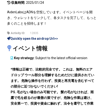
収集時間:
2025/01/24
AidenLabsはADNを空投しています。イベントページを開
き、ウォレットをリンクして、各タスクを完了して、もっと
多くのことを招待します！
Activity ID:
12835
Quickly open the airdrop Url>>
イベント情報
Key strategy:
Subject to the latest official version
*情報は正確で、比較的完全です。 これは、無料のエア
ドロップ ウール部分を理解するためだけに提供されてい
ます。 危険な操作を行わず、投資と再充電を含むすべて
の部分に近づかないでください!
PS. 毛がない場合のみ可能です。 髪の毛がなければ、雨
露で毛を絞るのが最善の策ですが、危険な作業は避け、
安全第一で、投資や資金に触れず、法令を遵守して作業