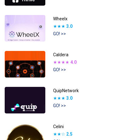
Wheelx
★★★
3.0
GO! >>
Caldera
★★★★
4.0
GO! >>
QuipNetwork
★★★
3.0
GO! >>
Celini
★★☆
2.5