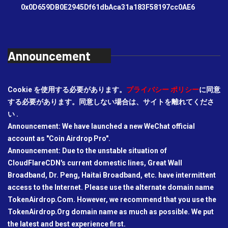
0x0D659DB0E2945Df61dbAca31a183F58197cc0AE6
Announcement
Cookie を使用する必要があります。
プライバシー ポリシー
に同意
する必要があります。同意しない場合は、サイトを離れてくださ
い .
Announcement: We have launched a new WeChat official
account as "Coin Airdrop Pro".
Announcement: Due to the unstable situation of
CloudFlareCDN's current domestic lines, Great Wall
Broadband, Dr. Peng, Haitai Broadband, etc. have intermittent
access to the Internet. Please use the alternate domain name
TokenAirdrop.Com. However, we recommend that you use the
TokenAirdrop.Org domain name as much as possible. We put
the latest and best experience first.