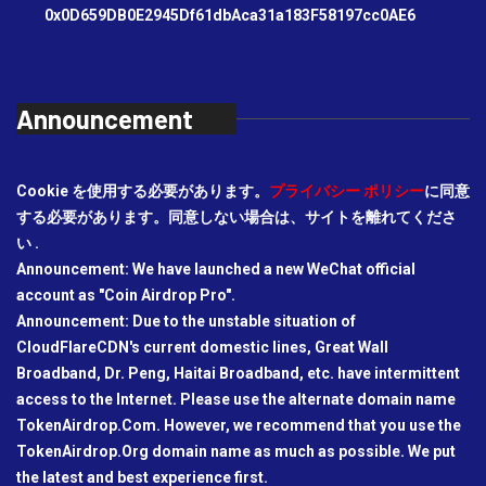
0x0D659DB0E2945Df61dbAca31a183F58197cc0AE6
Announcement
Cookie を使用する必要があります。
プライバシー ポリシー
に同意
する必要があります。同意しない場合は、サイトを離れてくださ
い .
Announcement: We have launched a new WeChat official
account as "Coin Airdrop Pro".
Announcement: Due to the unstable situation of
CloudFlareCDN's current domestic lines, Great Wall
Broadband, Dr. Peng, Haitai Broadband, etc. have intermittent
access to the Internet. Please use the alternate domain name
TokenAirdrop.Com. However, we recommend that you use the
TokenAirdrop.Org domain name as much as possible. We put
the latest and best experience first.