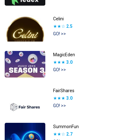
Celini
★★☆
2.5
GO! >>
MagicEden
★★★
3.0
GO! >>
FairShares
★★★
3.0
GO! >>
SummonFun
★★☆
2.7