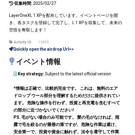
収集時間:
2025/02/27
LayerOneXL 1 XPを配布しています。イベントページを開
き、各タスクを登録して完了し、L 1 XPを収集して、未来の
空投を奪取します！
Activity ID:
12855
Quickly open the airdrop Url>>
イベント情報
Key strategy:
Subject to the latest official version
*情報は正確で、比較的完全です。 これは、無料のエア
ドロップ ウール部分を理解するためだけに提供されてい
ます。 危険な操作を行わず、投資と再充電を含むすべて
の部分に近づかないでください!
PS. 毛がない場合のみ可能です。 髪の毛がなければ、雨
露で毛を絞るのが最善の策ですが、危険な作業は避け、
安全第一で、投資や資金に触れず、法令を遵守して作業