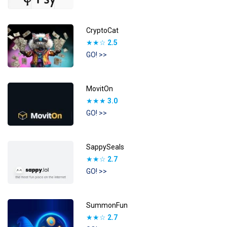
CryptoCat
★★☆
2.5
GO! >>
MovitOn
★★★
3.0
GO! >>
SappySeals
★★☆
2.7
GO! >>
SummonFun
★★☆
2.7