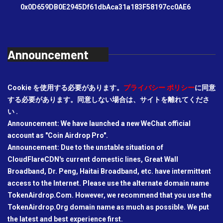
0x0D659DB0E2945Df61dbAca31a183F58197cc0AE6
Announcement
Cookie を使用する必要があります。
プライバシー ポリシー
に同意
する必要があります。同意しない場合は、サイトを離れてくださ
い .
Announcement: We have launched a new WeChat official
account as "Coin Airdrop Pro".
Announcement: Due to the unstable situation of
CloudFlareCDN's current domestic lines, Great Wall
Broadband, Dr. Peng, Haitai Broadband, etc. have intermittent
access to the Internet. Please use the alternate domain name
TokenAirdrop.Com. However, we recommend that you use the
TokenAirdrop.Org domain name as much as possible. We put
the latest and best experience first.