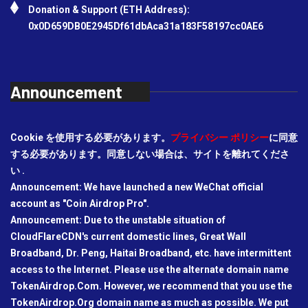
Donation & Support (ETH Address):
0x0D659DB0E2945Df61dbAca31a183F58197cc0AE6
Announcement
Cookie を使用する必要があります。
プライバシー ポリシー
に同意
する必要があります。同意しない場合は、サイトを離れてくださ
い .
Announcement: We have launched a new WeChat official
account as "Coin Airdrop Pro".
Announcement: Due to the unstable situation of
CloudFlareCDN's current domestic lines, Great Wall
Broadband, Dr. Peng, Haitai Broadband, etc. have intermittent
access to the Internet. Please use the alternate domain name
TokenAirdrop.Com. However, we recommend that you use the
TokenAirdrop.Org domain name as much as possible. We put