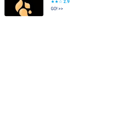
★★☆
2.9
GO! >>