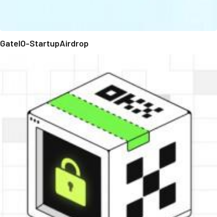
GateIO-StartupAirdrop