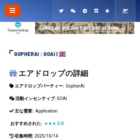
GOPHERAI : GOAI |
GOPHERAI
エアドロップの詳細
エアドロップパーティー:
GopherAI
活動インセンティブ:
GOAI
主な需要:
Application
おすすめされた:
★★★
3.0
収集時間:
2025/10/14