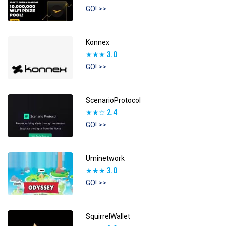
GO! >>
Konnex
★★★
3.0
GO! >>
ScenarioProtocol
★★☆
2.4
GO! >>
Uminetwork
★★★
3.0
GO! >>
SquirrelWallet