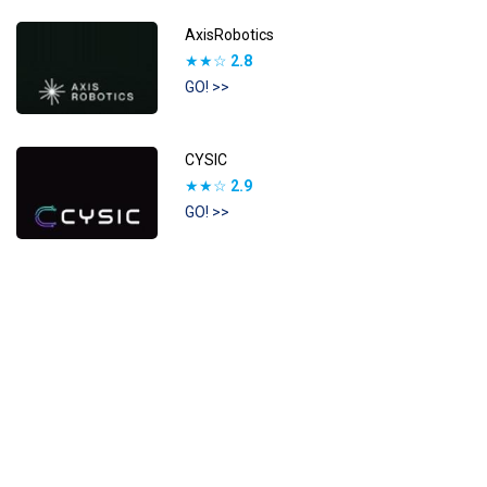
AxisRobotics
★★☆
2.8
GO! >>
CYSIC
★★☆
2.9
GO! >>