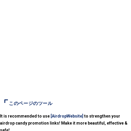
このページのツール
It is recommended to use
[AirdropWebsite]
to strengthen your
airdrop candy promotion links! Make it more beautiful, effective &
safe!