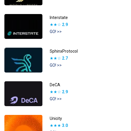
Interstate
★★☆
2.9
GO! >>
SphinxProtocol
★★☆
2.7
GO! >>
DeCA
★★☆
2.9
GO! >>
Unicity
★★★
3.0