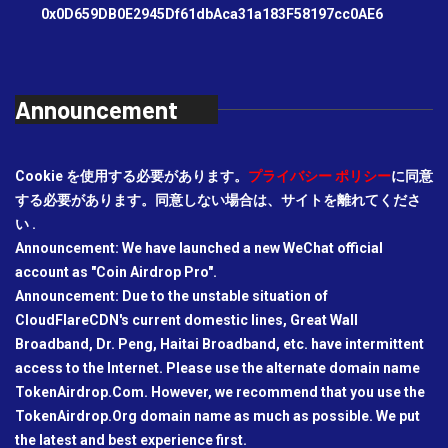
0x0D659DB0E2945Df61dbAca31a183F58197cc0AE6
Announcement
Cookie を使用する必要があります。
プライバシー ポリシー
に同意
する必要があります。同意しない場合は、サイトを離れてくださ
い .
Announcement: We have launched a new WeChat official
account as "Coin Airdrop Pro".
Announcement: Due to the unstable situation of
CloudFlareCDN's current domestic lines, Great Wall
Broadband, Dr. Peng, Haitai Broadband, etc. have intermittent
access to the Internet. Please use the alternate domain name
TokenAirdrop.Com. However, we recommend that you use the
TokenAirdrop.Org domain name as much as possible. We put
the latest and best experience first.