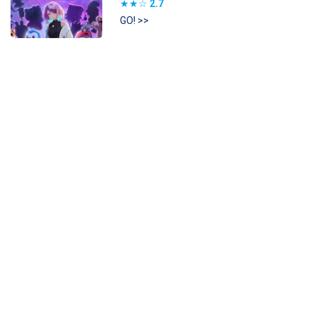
★★☆
2.7
GO! >>