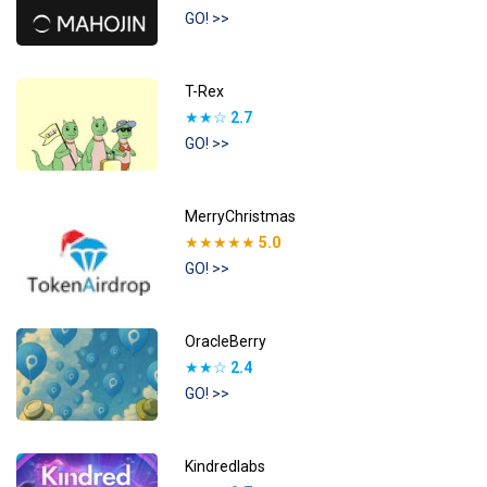
GO! >>
T-Rex
★★☆
2.7
GO! >>
MerryChristmas
★★★★★
5.0
GO! >>
OracleBerry
★★☆
2.4
GO! >>
Kindredlabs