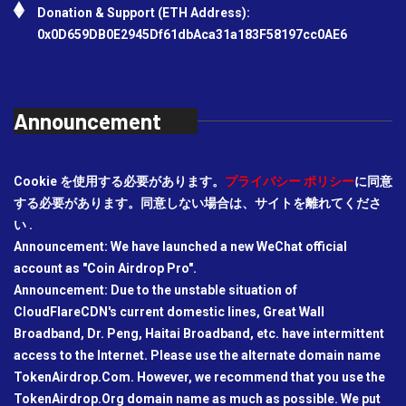
Donation & Support (ETH Address):
0x0D659DB0E2945Df61dbAca31a183F58197cc0AE6
Announcement
Cookie を使用する必要があります。
プライバシー ポリシー
に同意
する必要があります。同意しない場合は、サイトを離れてくださ
い .
Announcement: We have launched a new WeChat official
account as "Coin Airdrop Pro".
Announcement: Due to the unstable situation of
CloudFlareCDN's current domestic lines, Great Wall
Broadband, Dr. Peng, Haitai Broadband, etc. have intermittent
access to the Internet. Please use the alternate domain name
TokenAirdrop.Com. However, we recommend that you use the
TokenAirdrop.Org domain name as much as possible. We put