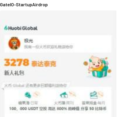
GateIO-StartupAirdrop