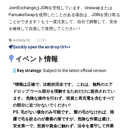
JointExchangeはJOINを空投しています。Uniswapまたは
PancakeSwapを使用したことがある場合は、JOINを受け取る
ことができます！もう一度注意して、自分で調整して、安全
を確保して自負して使用してください！
Activity ID:
12781
Quickly open the airdrop Url>>
イベント情報
Key strategy:
Subject to the latest official version
*情報は正確で、比較的完全です。 これは、無料のエア
ドロップ ウール部分を理解するためだけに提供されてい
ます。 危険な操作を行わず、投資と再充電を含むすべて
の部分に近づかないでください!
PS. 毛がない場合のみ可能です。 髪の毛がなければ、雨
露で毛を絞るのが最善の策ですが、危険な作業は避け、
安全第一で、投資や資金に触れず、法令を遵守して作業