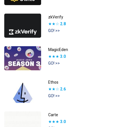
zkVerify
★★☆
2.8
GO! >>
MagicEden
★★★
3.0
GO! >>
Ethos
★★☆
2.6
GO! >>
Carte
★★★
3.0