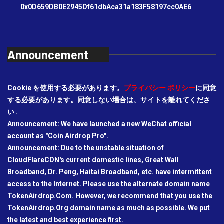
0x0D659DB0E2945Df61dbAca31a183F58197cc0AE6
Announcement
Cookie を使用する必要があります。
プライバシー ポリシー
に同意
する必要があります。同意しない場合は、サイトを離れてくださ
い .
Announcement: We have launched a new WeChat official
account as "Coin Airdrop Pro".
Announcement: Due to the unstable situation of
CloudFlareCDN's current domestic lines, Great Wall
Broadband, Dr. Peng, Haitai Broadband, etc. have intermittent
access to the Internet. Please use the alternate domain name
TokenAirdrop.Com. However, we recommend that you use the
TokenAirdrop.Org domain name as much as possible. We put
the latest and best experience first.