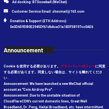
Ad docking: BTSnowball (WeChat)
Customer Service Email:
zhesmail@163.com
Donation & Support (ETH Address):
0x0D659DB0E2945Df61dbAca31a183F58197cc0AE6
Announcement
Cookie を使用する必要があります。
プライバシー ポリシー
に同意
する必要があります。同意しない場合は、サイトを離れてくださ
い .
Announcement: We have launched a new WeChat official
account as "Coin Airdrop Pro".
Announcement: Due to the unstable situation of
CloudFlareCDN's current domestic lines, Great Wall
Broadband, Dr. Peng, Haitai Broadband, etc. have intermittent