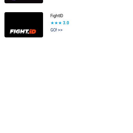
FightID
★★★
3.0
GO! >>