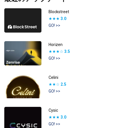
Blockstreet
★★★
3.0
GO! >>
Horizen
★★★☆
3.5
GO! >>
Celini
★★☆
2.5
GO! >>
Cysic
★★★
3.0
GO! >>