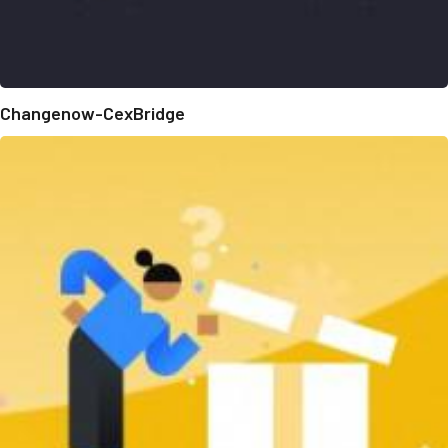
Changenow-CexBridge