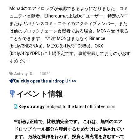
Monadのエアドロップが確認できるようになりました。コミ
ュニティ貢献者、Ethereumの上級DeFiユーザー、特定のNFT
またはガバナンスコミュニティのアクティブメンバー、また
は他のブロックチェーン貢献者である場合、MONを受け取る
ことができます。 💡 注: MONはまもなく Binance
(bit.ly/3NB3NAa)、MEXC (bit.ly/3TG8I8a)、OKX
(bit.ly/42pYDPD) に上場予定です。事前登録しておくのがおす
すめです！
Activity ID:
13020
Quickly open the airdrop Url>>
イベント情報
Key strategy:
Subject to the latest official version
*情報は正確で、比較的完全です。 これは、無料のエア
ドロップ ウール部分を理解するためだけに提供されてい
ます。 危険な操作を行わず、投資と再充電を含むすべて