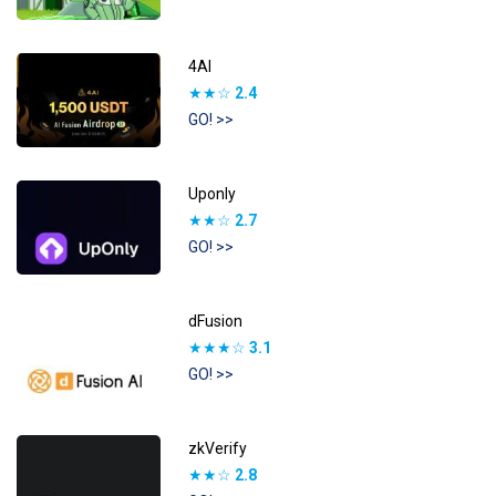
4AI
★★☆
2.4
GO! >>
Uponly
★★☆
2.7
GO! >>
dFusion
★★★☆
3.1
GO! >>
zkVerify
★★☆
2.8