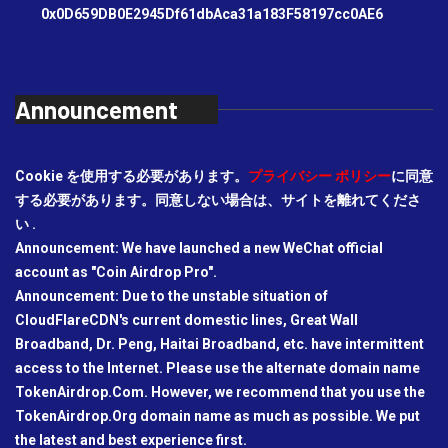
0x0D659DB0E2945Df61dbAca31a183F58197cc0AE6
Announcement
Cookie を使用する必要があります。
プライバシー ポリシー
に同意
する必要があります。同意しない場合は、サイトを離れてくださ
い .
Announcement: We have launched a new WeChat official
account as "Coin Airdrop Pro".
Announcement: Due to the unstable situation of
CloudFlareCDN's current domestic lines, Great Wall
Broadband, Dr. Peng, Haitai Broadband, etc. have intermittent
access to the Internet. Please use the alternate domain name
TokenAirdrop.Com. However, we recommend that you use the
TokenAirdrop.Org domain name as much as possible. We put
the latest and best experience first.