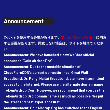
Announcement
Cookie を使用する必要があります。
プライバシー ポリシー
に同意
する必要があります。同意しない場合は、サイトを離れてくださ
い .
Announcement: We have launched a new WeChat official
account as "Coin Airdrop Pro".
Announcement: Due to the unstable situation of
CloudFlareCDN's current domestic lines, Great Wall
Broadband, Dr. Peng, Haitai Broadband, etc. have intermittent
access to the Internet. Please use the alternate domain name
TokenAirdrop.Com. However, we recommend that you use the
TokenAirdrop.Org domain name as much as possible. We put
the latest and best experience first.
Announcement: CoinAirdrop.Org has switched to the English