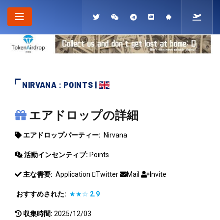
NIRVANA : POINTS |
NIRVANA
エアドロップの詳細
エアドロップパーティー:
Nirvana
活動インセンティブ:
Points
主な需要:
Application
Twitter
Mail
Invite
おすすめされた:
★★☆
2.9
収集時間:
2025/12/03