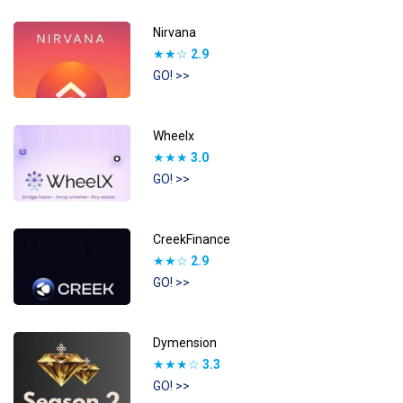
Nirvana
★★☆
2.9
GO! >>
Wheelx
★★★
3.0
GO! >>
CreekFinance
★★☆
2.9
GO! >>
Dymension
★★★☆
3.3
GO! >>