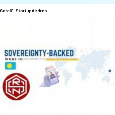
GateIO-StartupAirdrop