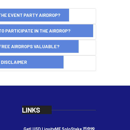
THE EVENT PARTY AIRDROP?
O PARTICIPATE IN THE AIRDROP?
FREE AIRDROPS VALUABLE?
SCLAIMER
LINKS
GetLUSD
LiquityME
SoloStake
币空投