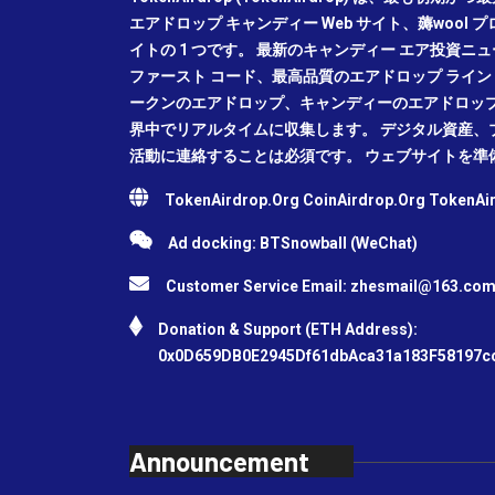
エアドロップ キャンディー Web サイト、薅wool 
イトの 1 つです。 最新のキャンディー エア投資
ファースト コード、最高品質のエアドロップ ライン レ
ークンのエアドロップ、キャンディーのエアドロッ
界中でリアルタイムに収集します。 デジタル資産、
活動に連絡することは必須です。 ウェブサイトを準
TokenAirdrop.Org CoinAirdrop.Org TokenA
Ad docking: BTSnowball (WeChat)
Customer Service Email:
zhesmail@163.co
Donation & Support (ETH Address):
0x0D659DB0E2945Df61dbAca31a183F58197c
Announcement