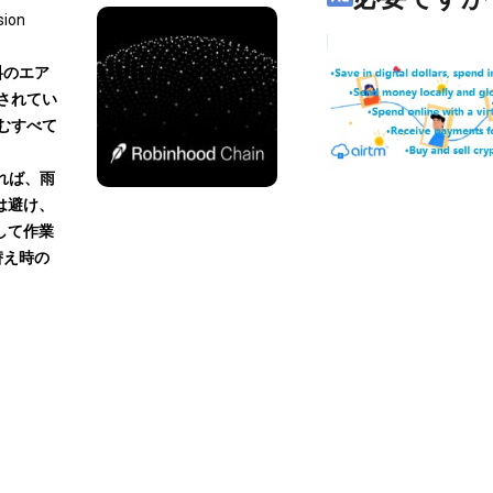
sion
料のエア
されてい
むすべて
れば、雨
は避け、
して作業
替え時の