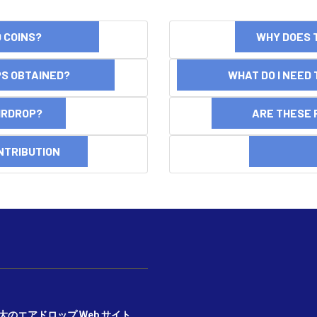
ND COINS?
WHY DOES 
OPS OBTAINED?
WHAT DO I NEED T
AIRDROP?
ARE THESE 
NTRIBUTION
DI
期かつ最大のエアドロップ Web サイト、