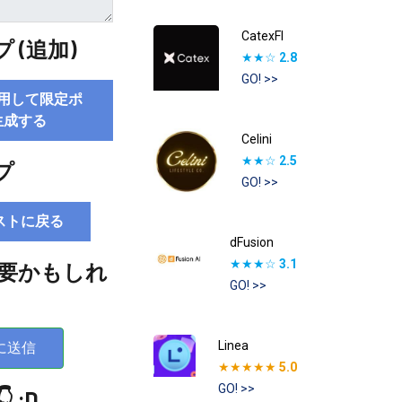
CatexFI
 (追加)
★★☆
2.8
GO! >>
用して限定ポ
生成する
Celini
★★☆
2.5
プ
GO! >>
ストに戻る
dFusion
★★★☆
3.1
要かもしれ
GO! >>
Linea
に送信
★★★★★
5.0
GO! >>
 :D