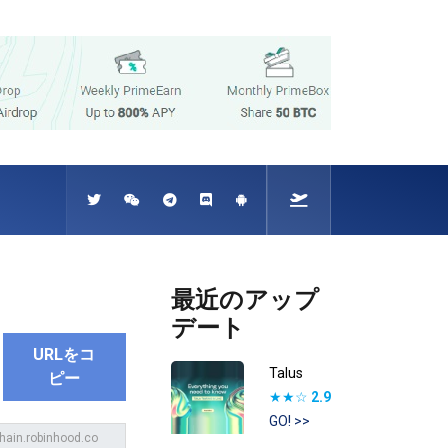
最近のアップ
デート
URLをコ
Talus
ピー
★★☆
2.9
GO! >>