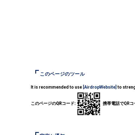
このページのツール
It is recommended to use
[AirdropWebsite]
to streng
このページのQRコード:
携帯電話でQR