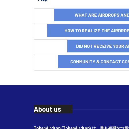
WHAT ARE AIRDROPS A
HOW TO REALIZE THE AIRDR
DID NOT RECEIVE YOUR 
COMMUNITY & CONTACT CO
About us
TokenAirdrop (TokenAirdrop) は、最も初