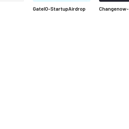
GateIO-StartupAirdrop
Changenow-