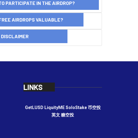
O PARTICIPATE IN THE AIRDROP?
FREE AIRDROPS VALUABLE?
SCLAIMER
LINKS
GetLUSD
LiquityME
SoloStake
币空投
英文
糖空投