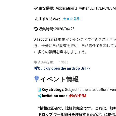
主な需要:
Application
Twitter
ETH/ERC/EV
おすすめされた:
★★☆
2.9
収集時間:
2026/04/25
X1ecochain は現在 インセンティブ付きテス
き、十分に自己調査を行い、自己責任で参加してく
に多くの報酬を獲得しましょう。
Activity ID:
13083
Quickly open the airdrop Url>>
イベント情報
Key strategy:
Subject to the latest official ver
Invitation code:
d9sVrPfM
*情報は正確で、比較的完全です。 これは、無
ドロップ ウール部分を理解するためだけに提供