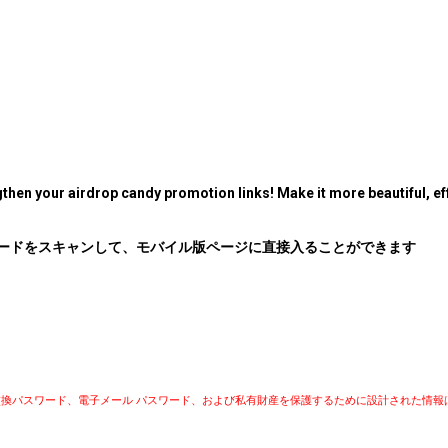
then your airdrop candy promotion links! Make it more beautiful, eff
コードをスキャンして、モバイル版ページに直接入ることができます
)、交換パスワード、電子メール パスワード、および私有財産を保護するために設計された情