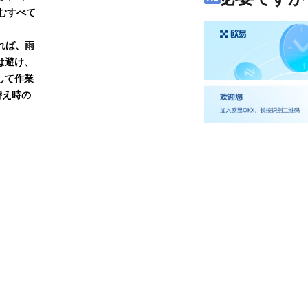
むすべて
れば、雨
は避け、
して作業
替え時の