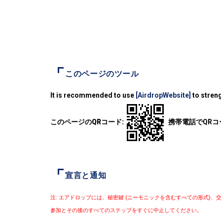
このページのツール
It is recommended to use
[AirdropWebsite]
to streng
このページのQRコード:
携帯電話でQR
宣言と通知
注: エアドロップには、秘密鍵 (ニーモニックを含むすべての形式
参加とその後のすべてのステップをすぐに中止してください。